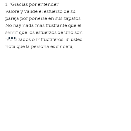
1. "Gracias por entender" 
Valore y valide el esfuerzo de su 
pareja por ponerse en sus zapatos. 
No hay nada más frustrante que el 
sentir que los esfuerzos de uno son 
rechazados o infructíferos. Si usted 
nota que la persona es sincera, 
facilite el camino hacia el perdón, 
agradeciendo la comprensión del 
otro. 
2. "Te perdono". 
Comunique su decisión de 
perdonar. Es importante decirlo, 
porque el capítulo queda cerrado. 
Hay evidencia de que el asunto ya 
está saldado. A usted mismo le hará 
sentir mejor  soltar esa cadena y 