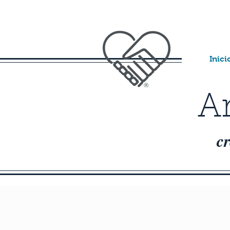
Inici
A
c