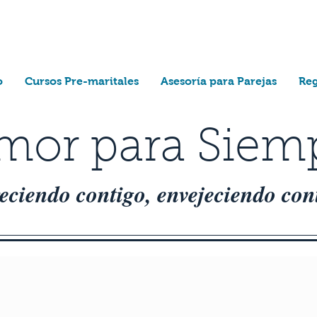
o
Cursos Pre-maritales
Asesoría para Parejas
Reg
mor para Siem
reciendo contigo, envejeciendo con